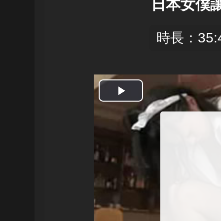
日本女僕讓
時長：35:
開
始
播
放